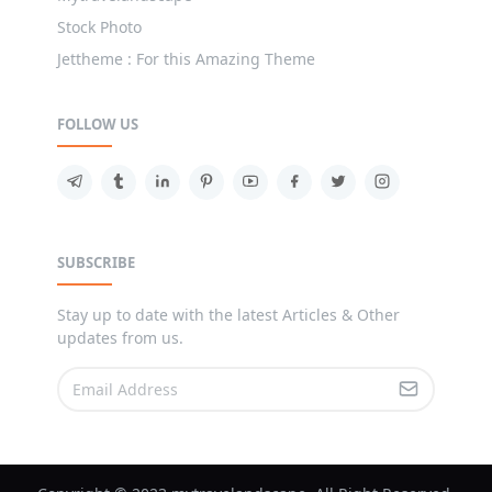
Stock Photo
Jettheme : For this Amazing Theme
FOLLOW US
SUBSCRIBE
Stay up to date with the latest Articles & Other
updates from us.