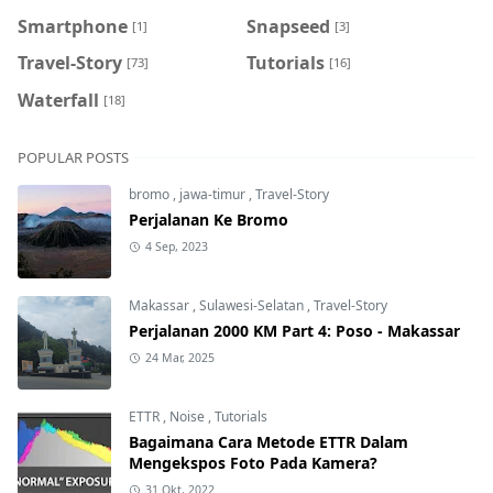
Smartphone
Snapseed
[1]
[3]
Travel-Story
Tutorials
[73]
[16]
Waterfall
[18]
POPULAR POSTS
bromo
,
jawa-timur
,
Travel-Story
Perjalanan Ke Bromo
4 Sep, 2023
Makassar
,
Sulawesi-Selatan
,
Travel-Story
Perjalanan 2000 KM Part 4: Poso - Makassar
24 Mar, 2025
ETTR
,
Noise
,
Tutorials
Bagaimana Cara Metode ETTR Dalam
Mengekspos Foto Pada Kamera?
31 Okt, 2022