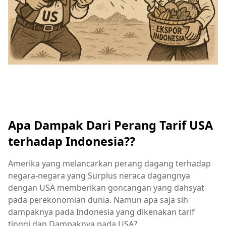
Apa
Dampak
Dari
Perang
Tarif
USA
terhadap
Indonesia??
Amerika yang
melancarkan
perang
dagang
terhadap
negara
-negara
yang Surplus
neraca
dagangnya
dengan USA
memberikan
goncangan
yang
dahsyat
pada
perekonomian
dunia. Namun apa saja sih
dampaknya
pada Indonesia yang
dikenakan
tarif
tinggi
dan
Dampaknya
pada USA?