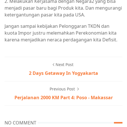
2. Melakukan Kerjasama dengan Negara2 yang bisa
menjadi pasar baru bagi Produk kita. Dan
mengurangi
ketergantungan
pasar
kita pada USA.
Jangan
sampai
kebijakan
Pelonggaran
TKDN
dan
kuota
Impor
justru
melemahkan
Perekonomian
kita
karena
menjadikan
neraca
perdagangan
kita
Defisit
.
Next Post
2 Days Getaway In Yogyakarta
Previous Post
Perjalanan 2000 KM Part 4: Poso - Makassar
NO COMMENT